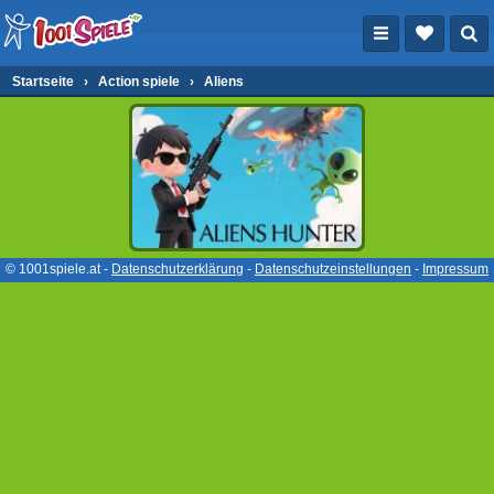
Startseite
›
Action spiele
›
Aliens
© 1001spiele.at -
Datenschutzerklärung
-
Datenschutzeinstellungen
-
Impressum