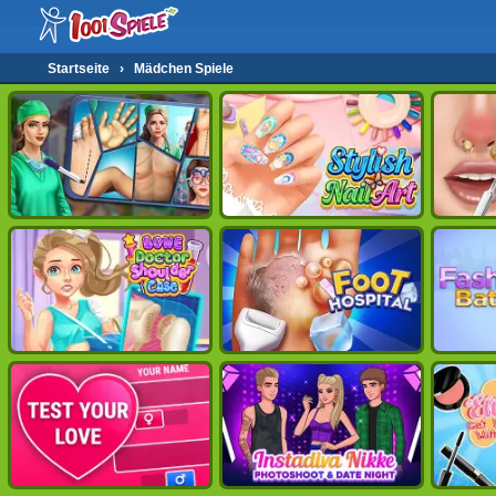
Startseite
›
Mädchen Spiele