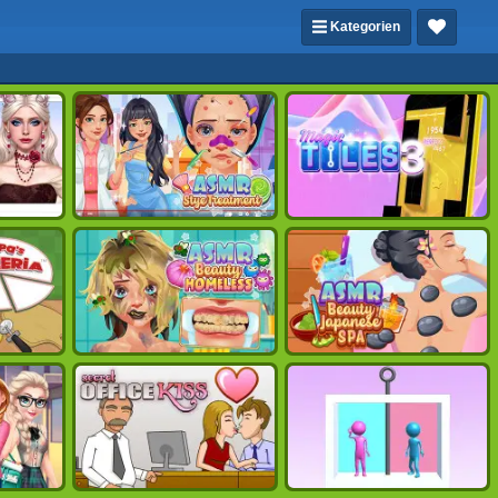
Kategorien