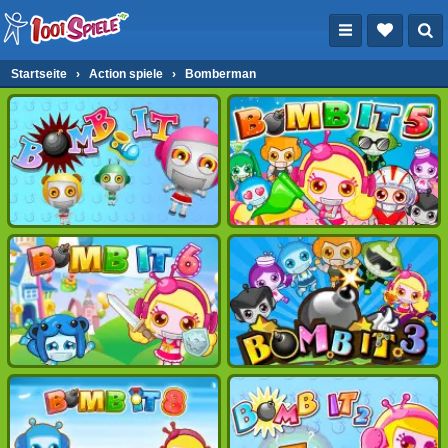
Startseite
›
Action spiele
›
Bomberman