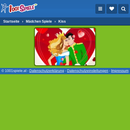
Startseite
›
Mädchen Spiele
›
Kiss
© 1001spiele.at -
Datenschutzerklärung
-
Datenschutzeinstellungen
-
Impressum