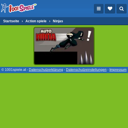
Startseite
›
Action spiele
›
Ninjas
© 1001spiele.at -
Datenschutzerklärung
-
Datenschutzeinstellungen
-
Impressum