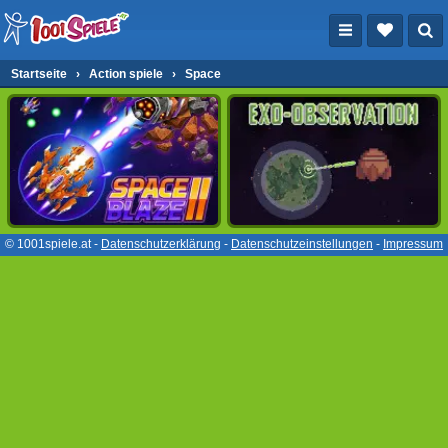
Startseite
›
Action spiele
›
Space
© 1001spiele.at -
Datenschutzerklärung
-
Datenschutzeinstellungen
-
Impressum