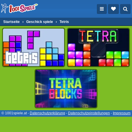
Startseite
›
Geschick spiele
›
Tetris
© 1001spiele.at -
Datenschutzerklärung
-
Datenschutzeinstellungen
-
Impressum