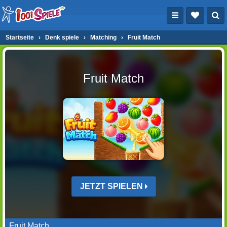
Startseite
›
Denk spiele
›
Matching
›
Fruit Match
Fruit Match
JETZT SPIELEN
Fruit Match