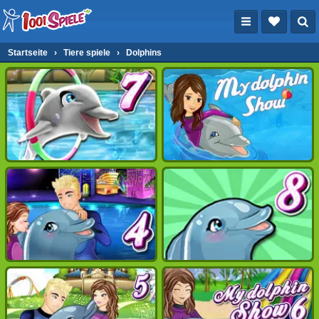
Startseite
›
Tiere spiele
›
Dolphins