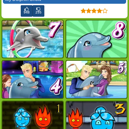
948
255