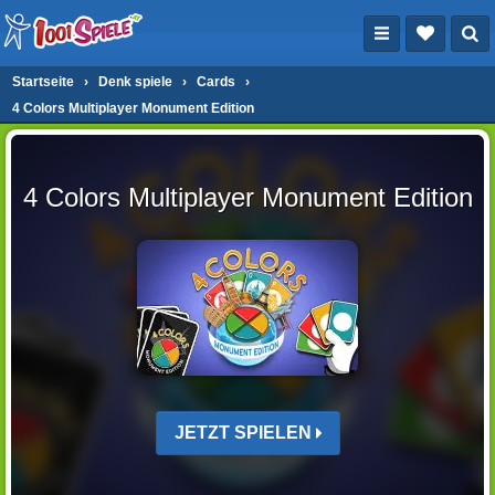
Startseite
›
Denk spiele
›
Cards
›
4 Colors Multiplayer Monument Edition
4 Colors Multiplayer Monument Edition
JETZT SPIELEN