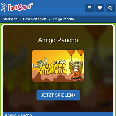
Startseite
›
Geschick spiele
›
Amigo Pancho
Amigo Pancho
JETZT SPIELEN
Amigo Pancho