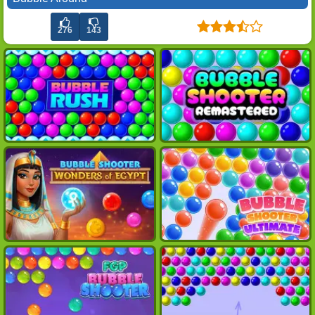
276
143