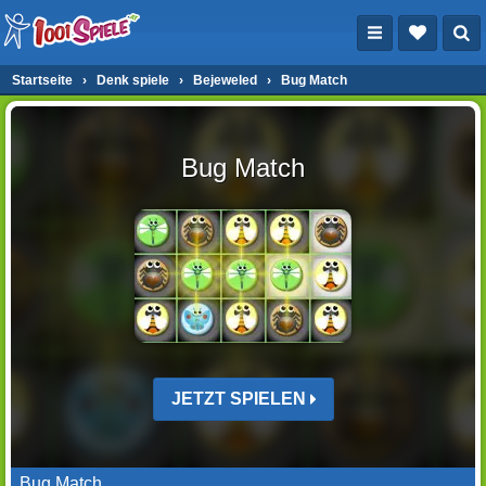
Startseite
›
Denk spiele
›
Bejeweled
›
Bug Match
Bug Match
JETZT SPIELEN
Bug Match