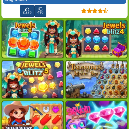
2.276
490