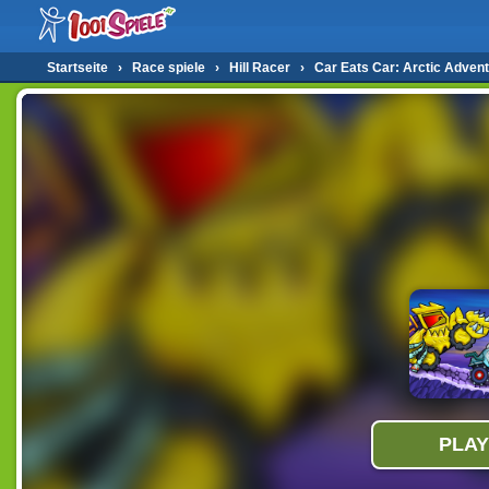
Startseite
›
Race spiele
›
Hill Racer
›
Car Eats Car: Arctic Adven