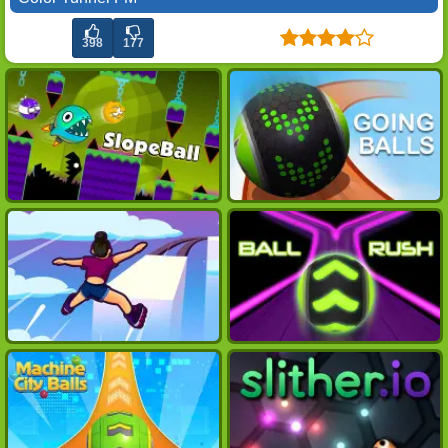
398
177