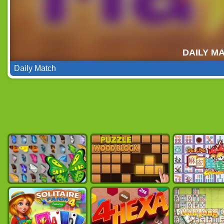
Daily Match