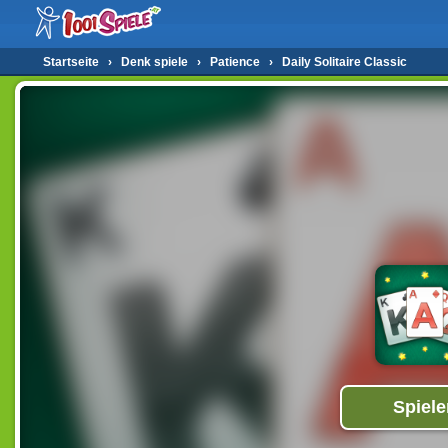
Startseite
›
Denk spiele
›
Patience
›
Daily Solitaire Classic