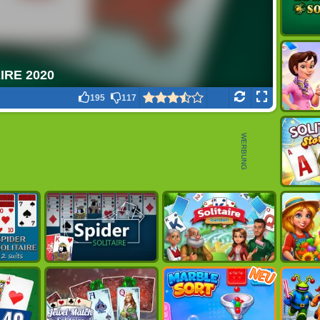
195
117