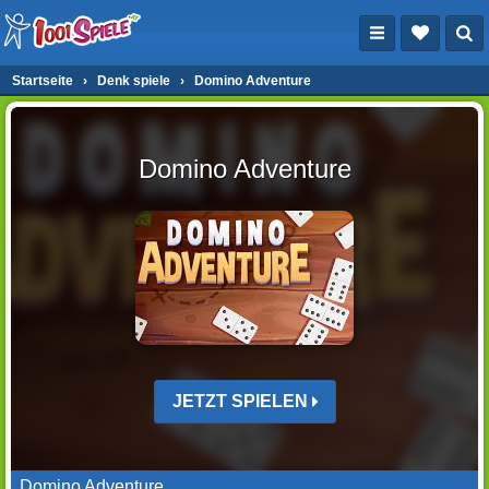
Startseite
›
Denk spiele
›
Domino Adventure
Domino Adventure
JETZT SPIELEN
Domino Adventure