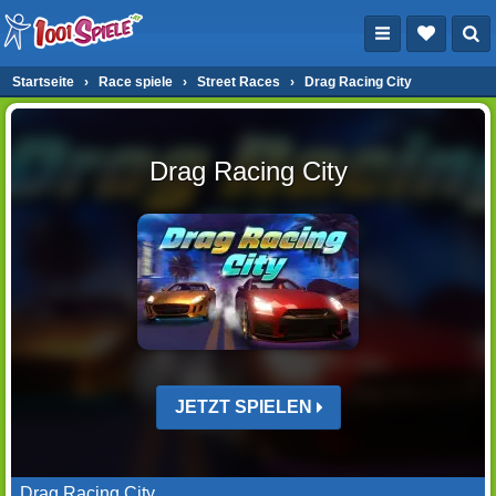
Startseite
›
Race spiele
›
Street Races
›
Drag Racing City
Drag Racing City
JETZT SPIELEN
Drag Racing City