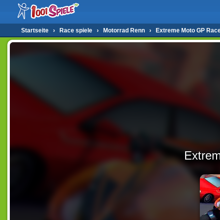
Startseite
›
Race spiele
›
Motorrad Renn
›
Extreme Moto GP Rac
Extre