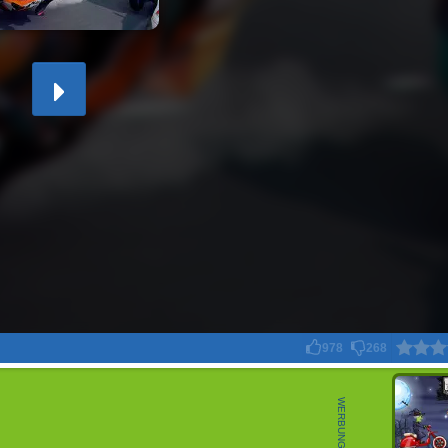
978
268