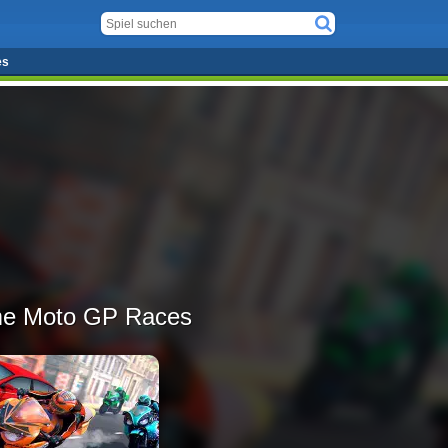
es
me Moto GP Races