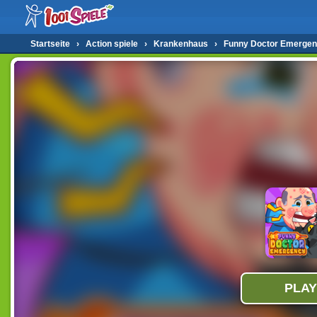
Startseite
›
Action spiele
›
Krankenhaus
›
Funny Doctor Emerge