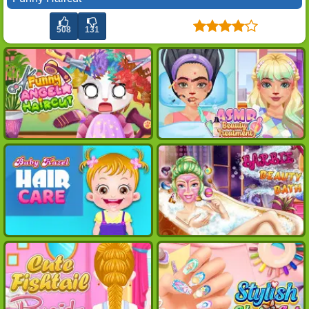
508
131