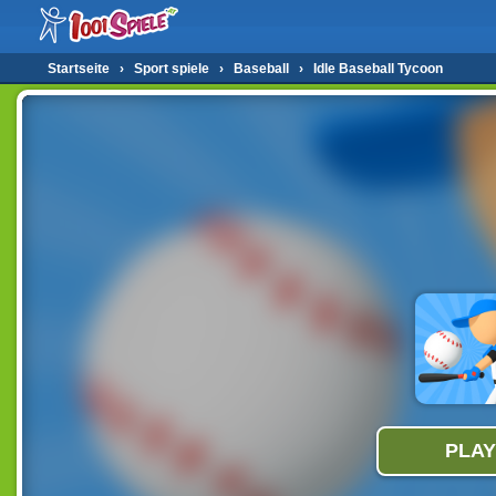
Startseite
›
Sport spiele
›
Baseball
›
Idle Baseball Tycoon