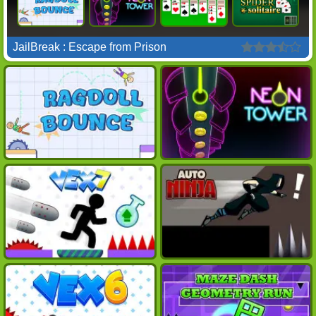
JailBreak : Escape from Prison