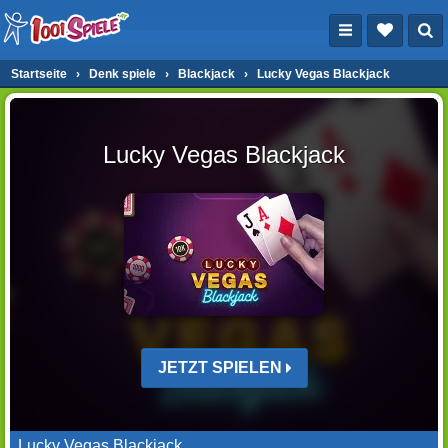
Startseite
›
Denk spiele
›
Blackjack
›
Lucky Vegas Blackjack
Lucky Vegas Blackjack
JETZT SPIELEN
Lucky Vegas Blackjack