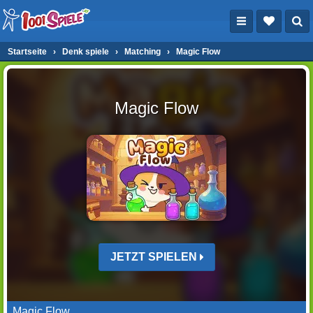
Startseite
›
Denk spiele
›
Matching
›
Magic Flow
Magic Flow
JETZT SPIELEN
Magic Flow