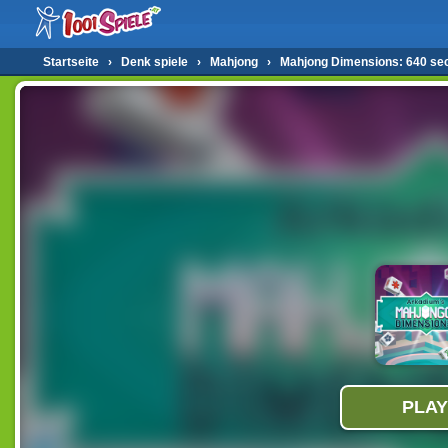
Startseite
›
Denk spiele
›
Mahjong
›
Mahjong Dimensions: 640 se