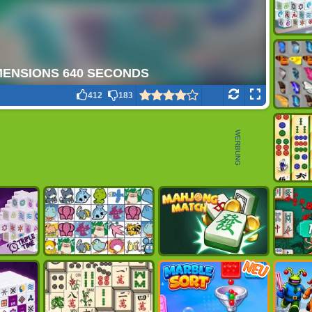
412
183