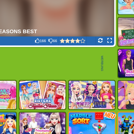
166
66