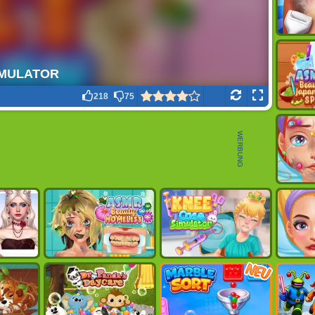
218
75