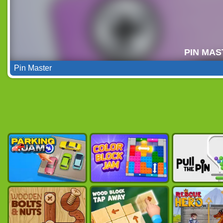
Pin Master