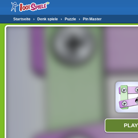
Startseite
›
Denk spiele
›
Puzzle
›
Pin Master