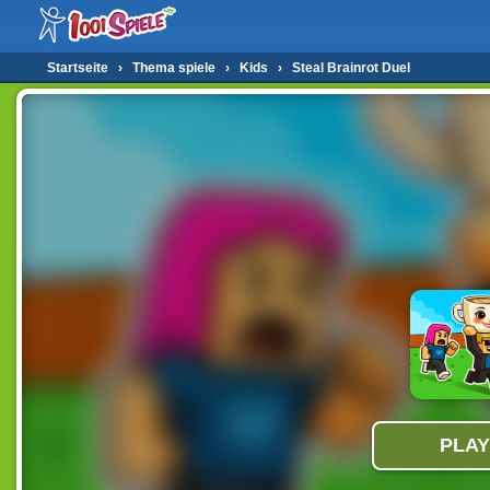
Startseite
›
Thema spiele
›
Kids
›
Steal Brainrot Duel