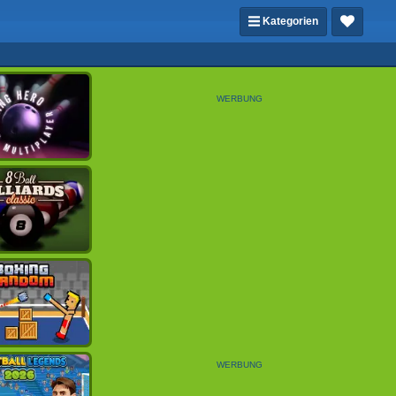
Kategorien