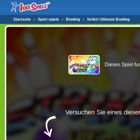
Startseite
›
Sport spiele
›
Bowling
›
Strike! Ultimate Bowling
Dieses Spiel fun
Versuchen Sie eines dieser