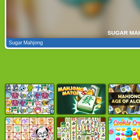
Sugar Mahjong