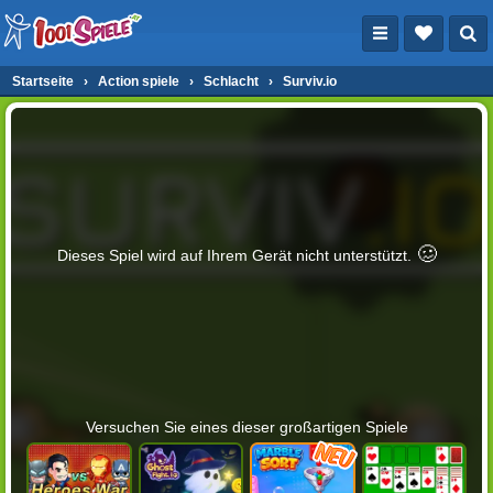
Startseite
›
Action spiele
›
Schlacht
›
Surviv.io
🥴️
Dieses Spiel wird auf Ihrem Gerät nicht unterstützt.
Versuchen Sie eines dieser großartigen Spiele