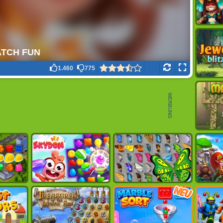
1.460
775