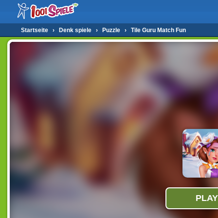
Startseite
›
Denk spiele
›
Puzzle
›
Tile Guru Match Fun