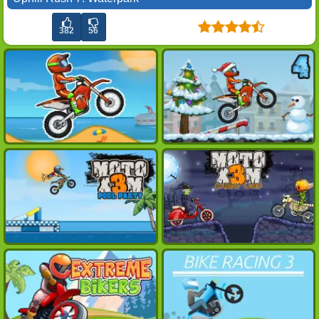
382
56