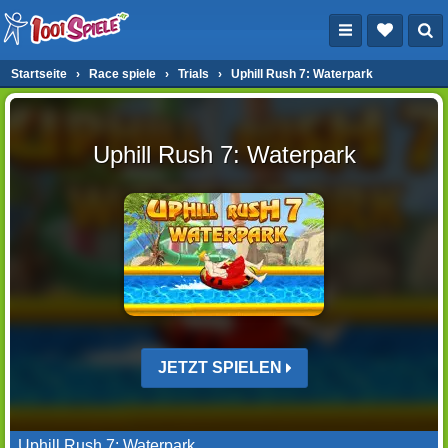
Startseite
›
Race spiele
›
Trials
›
Uphill Rush 7: Waterpark
Uphill Rush 7: Waterpark
JETZT SPIELEN
Uphill Rush 7: Waterpark