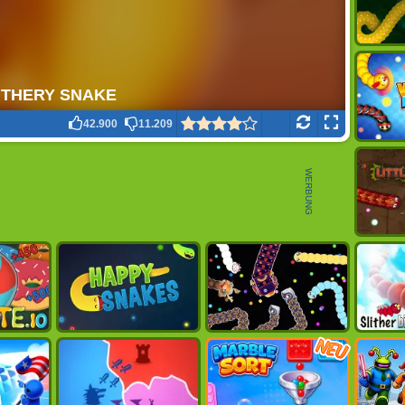
42.900
11.209