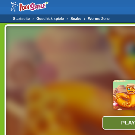
Startseite
›
Geschick spiele
›
Snake
›
Worms Zone