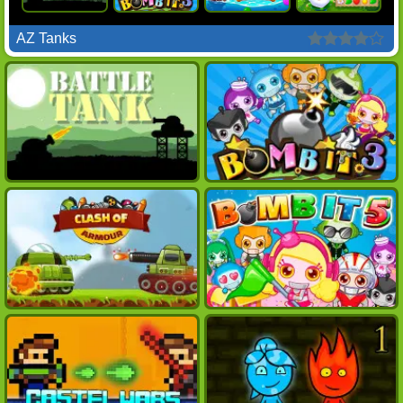
AZ Tanks