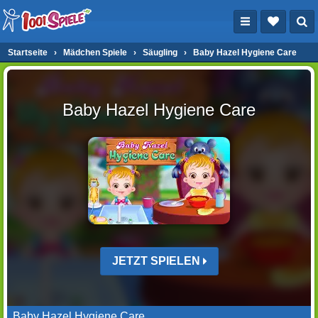
Startseite
›
Mädchen Spiele
›
Säugling
›
Baby Hazel Hygiene Care
Baby Hazel Hygiene Care
JETZT SPIELEN
Baby Hazel Hygiene Care