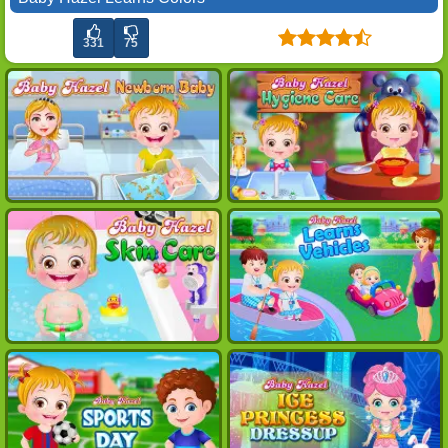
331
75