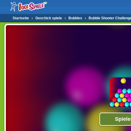
Startseite
›
Geschick spiele
›
Bubbles
›
Bubble Shooter Challeng