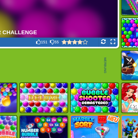
151
55