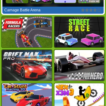
Carnage Battle Arena