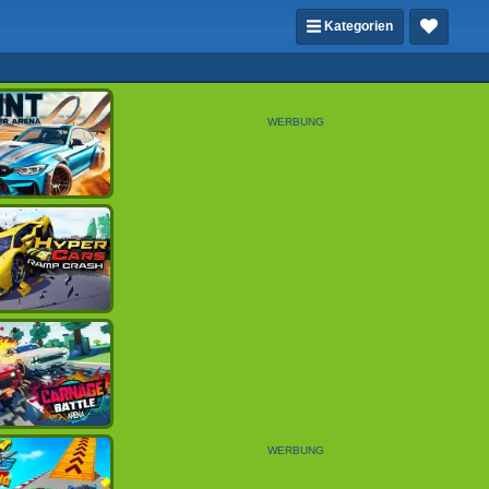
Kategorien