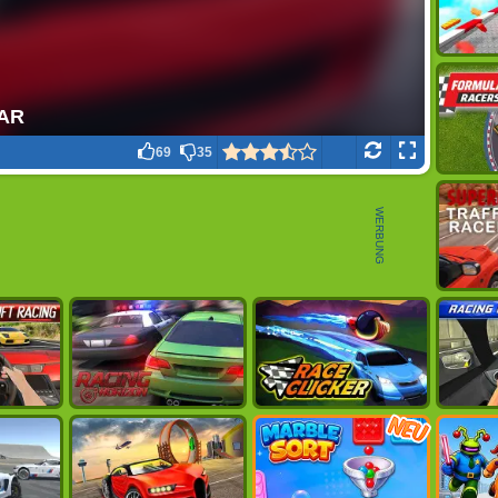
69
35