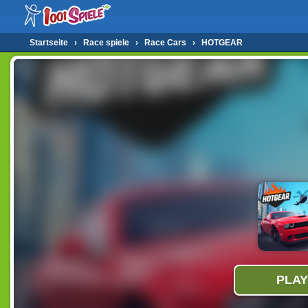
Startseite
›
Race spiele
›
Race Cars
›
HOTGEAR