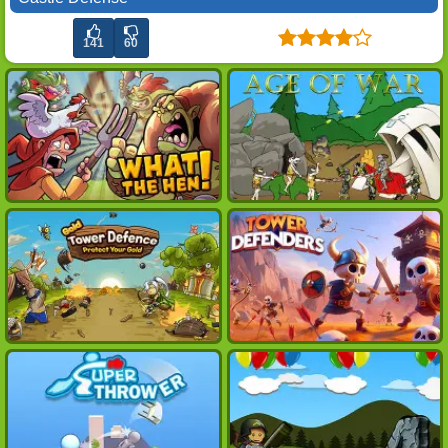
141
60