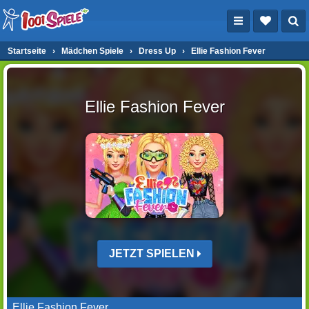
Startseite
›
Mädchen Spiele
›
Dress Up
›
Ellie Fashion Fever
Ellie Fashion Fever
JETZT SPIELEN
Ellie Fashion Fever