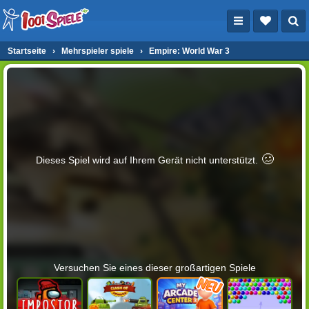
Startseite
›
Mehrspieler spiele
›
Empire: World War 3
🥴️
Dieses Spiel wird auf Ihrem Gerät nicht unterstützt.
Versuchen Sie eines dieser großartigen Spiele