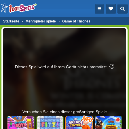
Startseite
›
Mehrspieler spiele
›
Game of Thrones
🥴️
Dieses Spiel wird auf Ihrem Gerät nicht unterstützt.
Versuchen Sie eines dieser großartigen Spiele