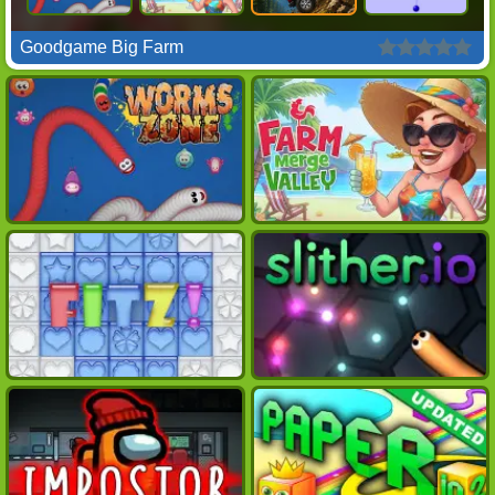
Goodgame Big Farm