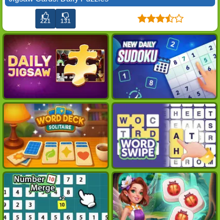
221
131